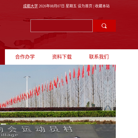
成都大学
2026年08月07日 星期五
设为首页
|
收藏本站
合作办学
资料下载
联系我们
理
招生动态
教师出境
联系方式
采
中外合作办学
学生出境
海外联合培养
联合培养项目
国际会议
外专邀请
国际生来校