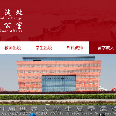
教师出境
学生出境
外籍教师
留学成大
出国公示
最新动态
招聘信息
留学生管
最新动态
出境学习
政策法规
留学生风
短期访问
海外实习
办证流程
招生信息
出境研修
日常管理
外教风采