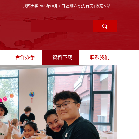
成都大学
2026年08月08日 星期六
设为首页
|
收藏本站
合作办学
资料下载
联系我们
理
招生动态
教师出境
联系方式
采
中外合作办学
学生出境
海外联合培养
联合培养项目
国际会议
外专邀请
国际生来校