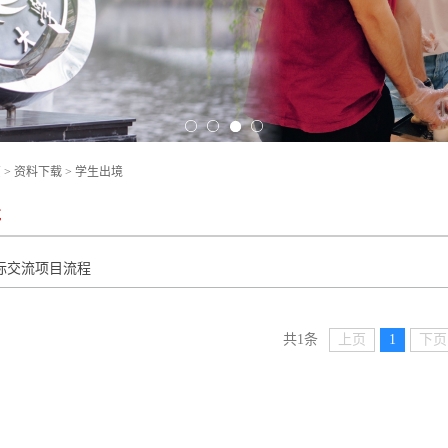
页
>
资料下载
>
学生出境
境
际交流项目流程
上页
1
下页
共1条