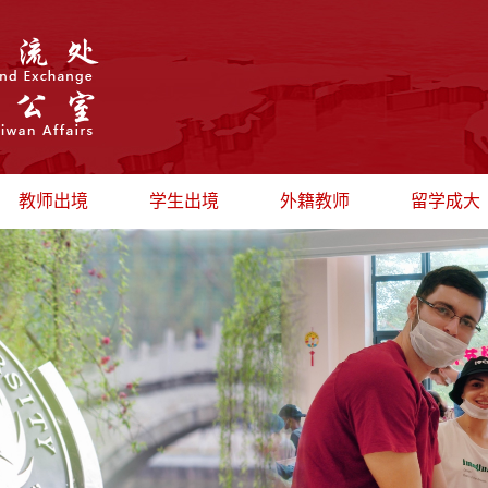
教师出境
学生出境
外籍教师
留学成大
出国公示
最新动态
招聘信息
留学生管
最新动态
出境学习
政策法规
留学生风
短期访问
海外实习
办证流程
招生信息
出境研修
日常管理
外教风采