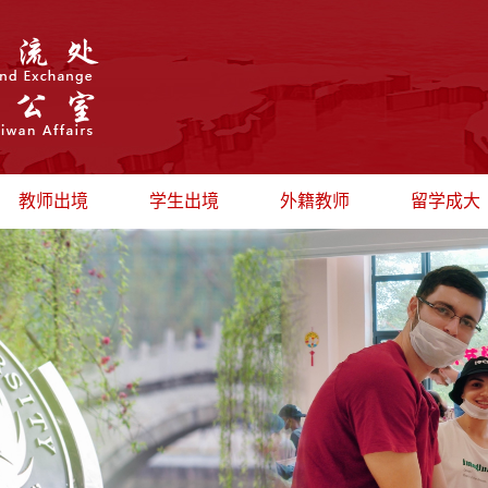
教师出境
学生出境
外籍教师
留学成大
出国公示
最新动态
招聘信息
留学生管
最新动态
出境学习
政策法规
留学生风
短期访问
海外实习
办证流程
招生信息
出境研修
日常管理
外教风采