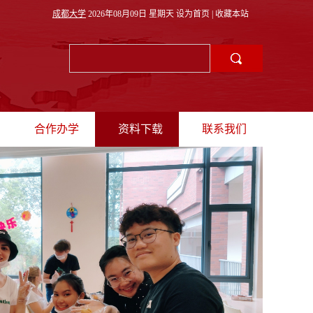
成都大学
2026年08月09日 星期天
设为首页
|
收藏本站
合作办学
资料下载
联系我们
理
招生动态
教师出境
联系方式
采
中外合作办学
学生出境
海外联合培养
联合培养项目
国际会议
外专邀请
国际生来校