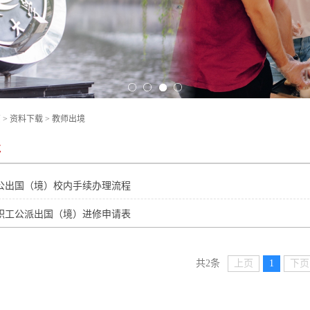
页
>
资料下载
>
教师出境
境
公出国（境）校内手续办理流程
职工公派出国（境）进修申请表
上页
1
下页
共2条