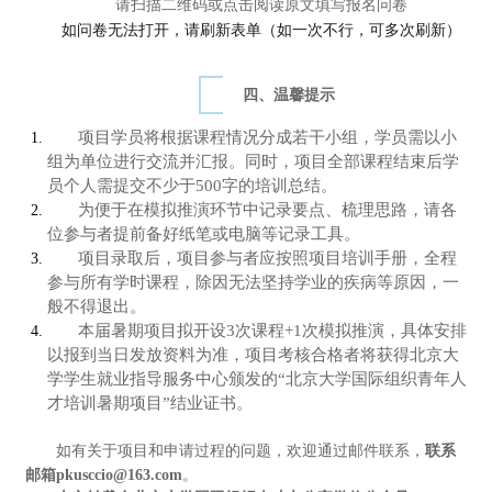
请扫描二维码或点击阅读原文填写报名问卷
如问卷无法打开，请刷新表单（如一次不行，可多次刷新）
四、温馨提示
项目学员将根据课程情况分成若干小组，学员需以小
组为单位进行交流并汇报。同时，项目全部课程结束后学
员个人需提交不少于500字的培训总结。
为便于在模拟推演环节中记录要点、梳理思路，请各
位参与者提前备好纸笔或电脑等记录工具。
项目录取后，项目参与者应按照项目培训手册，全程
参与所有学时课程，除因无法坚持学业的疾病等原因，一
般不得退出。
本届暑期项目拟开设3次课程+1次模拟推演，具体安排
以报到当日发放资料为准，项目考核合格者将获得北京大
学学生就业指导服务中心颁发的“北京大学国际组织青年人
才培训暑期项目”结业证书。
如有关于项目和申请过程的问题，欢迎通过邮件联系，
联系
邮箱pkusccio@163.com
。