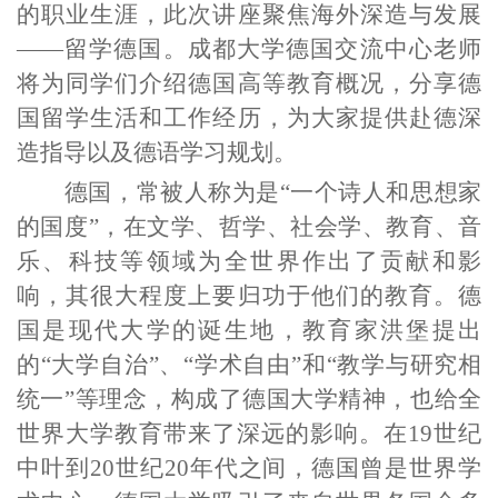
的职业生涯，此次讲座聚焦海外深造与发展
——
留学德国。成都大学德国交流中心老师
将为同学们介绍德国高等教育概况，分享德
国留学生活和工作经历，为大家提供赴德深
造指导以及德语学习规划。
德国，常被人称为是
“
一个诗人和思想家
的国度
”
，在文学、哲学、社会学、教育、音
乐、科技等领域为全世界作出了贡献和影
响，其很大程度上要归功于他们的教育。德
国是现代大学的诞生地，教育家洪堡提出
的
“
大学自治
”、
“
学术自由
”
和
“
教学与研究相
统一
”
等理念，构成了德国大学精神，也给全
世界大学教育带来了深远的影响。在
19
世纪
中叶到
20
世纪
20
年代之间，德国曾是世界学