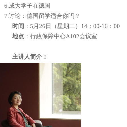
6
.
成大学子在德国
7.
讨论
：
德国留学
适合你吗？
时间
：
5
月
26
日（星期二）
14
：
00-16
：
00
地点
：行政保障中心
A102
会议室
主讲人简介：