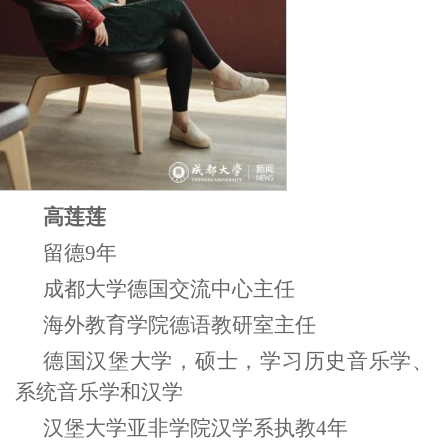
高莲莲
留德
9
年
成都大学德国交流中心主任
海外教育学院德语教研室主任
德国汉堡大学，
硕士，
学习历史音乐学、
系统音乐学和汉学
汉堡大学亚非学院
汉学系执教
4
年