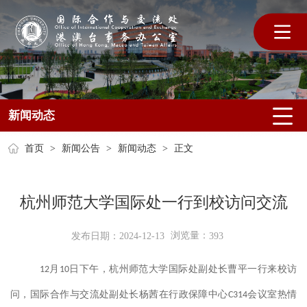
新闻动态
首页
>
新闻公告
>
新闻动态
>
正文
杭州师范大学国际处一行到校访问交流
浏览量：
发布日期：2024-12-13
393
月
日
下
午
，杭州师范
大学
国际处副处长曹平一行来校访
12
10
问，
国际合作与交流处
副
处长
杨茜在行政保障中心
会议室热情
C314