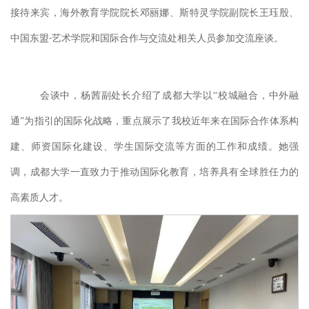
接待来宾，海外教育学院院长邓丽娜、斯特灵学院副院长王珏殷、
中国东盟
艺术学院和国际合作与交流处相关人员参加交流座谈。
-
会谈中，杨茜副
处长
介绍了成都大学以
“校城融合，中外融
通”为指引的
国际化战略
，重点展示了我校近年来
在国际合作体系构
建、师资国际化建设、学生国际交流等方面的工作和成绩
。
她强
调，成都大学一直致力于推动国际化教育，培养具有全球
胜任力
的
高素质
人才。