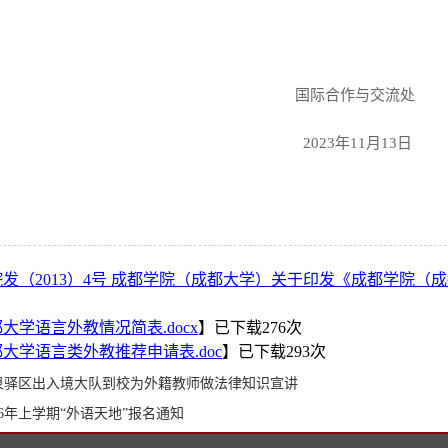
际合作与交流处
2023
年
11
月
13
日
发（2013）4号 成都学院（成都大学）关于印发《成都学院（成
大学语言外教情况简表.docx
】已下载
276
次
大学语言类外教推荐申请表.doc
】已下载
293
次
泉驿区出入境大队到校为外籍教师做法律知识宣讲
16年上学期“外语天地”报名通知