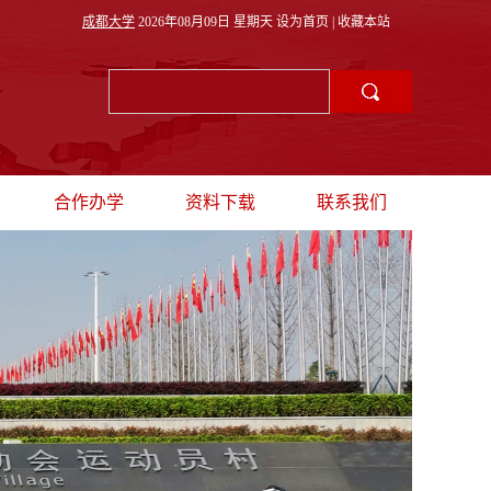
成都大学
2026年08月09日 星期天
设为首页
|
收藏本站
合作办学
资料下载
联系我们
理
招生动态
教师出境
联系方式
采
中外合作办学
学生出境
海外联合培养
联合培养项目
国际会议
外专邀请
国际生来校