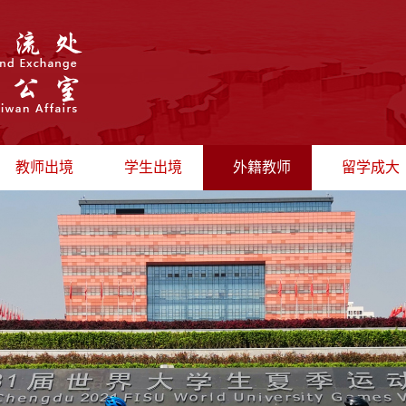
教师出境
学生出境
外籍教师
留学成大
出国公示
最新动态
招聘信息
留学生管
最新动态
出境学习
政策法规
留学生风
短期访问
海外实习
办证流程
招生信息
出境研修
日常管理
外教风采