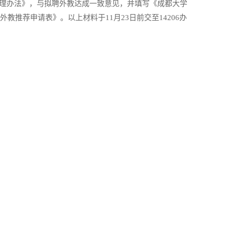
理办法》，与拟聘外教达成一致意见，并填写《成都大学
外教推荐申请表》。以上材料于
11
月
23
日前交至
14206
办